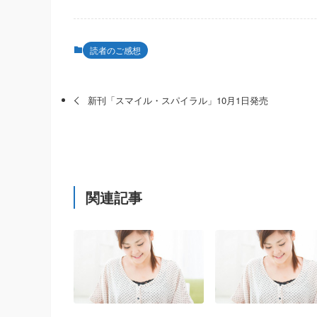
読者のご感想
新刊「スマイル・スパイラル」10月1日発売
関連記事