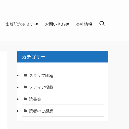
出版記念セミナー
お問い合わせ
会社情報
カテゴリー
スタッフBlog
メディア掲載
読書会
読者のご感想