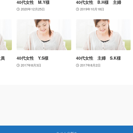
40代女性 M.Y様
40代女性 B.H様 主婦
2020年12月25日
2019年10月18日
社員
40代女性 Y.S様
40代女性 主婦 S.K様
2017年8月3日
2017年8月2日