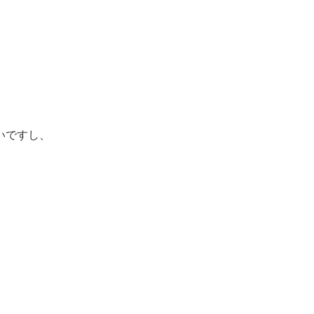
いですし、