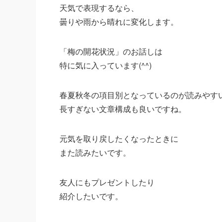
天気で表現するなら、
曇りや雨から晴れに変化します。
「梅の開花状況」のお話しは
特に気に入っています(^^)
春夏秋冬の項目別となっているのが読みやす
長すぎない文章構成も良いですね。
元気を取り戻したくなったときに
また読みたいです。
友人にもプレゼントしたり
紹介したいです。