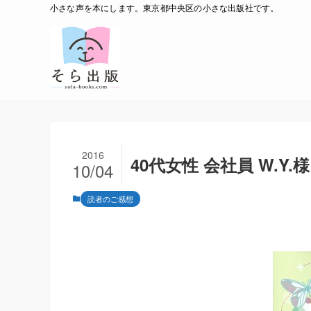
小さな声を本にします。東京都中央区の小さな出版社です。
2016
40代女性 会社員 W.Y.様
10/04
読者のご感想