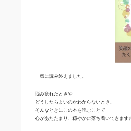
一気に読み終えました。
悩み疲れたときや
どうしたらよいのかわからないとき、
そんなときにこの本を読むことで
心があたたまり、穏やかに落ち着いてきます